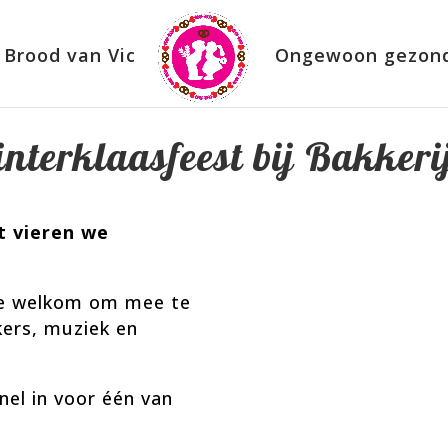
Brood van Vic
Ongewoon gezon
interklaasfeest bij Bakkeri
t vieren we
!
rte welkom om mee te
kkers, muziek en
snel in voor één van