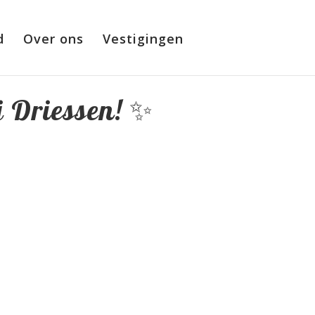
d
Over ons
Vestigingen
j Driessen! ✨